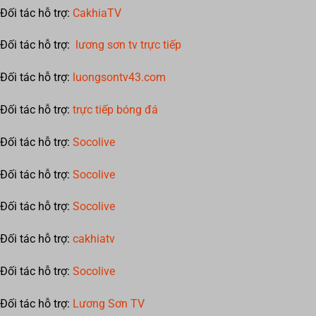
giảm tải cho server và tăng tốc độ xem.
Đối tác hỗ trợ:
CakhiaTV
Tối ưu hóa băng thông:
Rakhoi TV
liên tục tối ưu hóa
Đối tác hỗ trợ:
lương sơn tv trực tiếp
băng thông để đảm bảo chất lượng hình ảnh tốt nhất với
tốc độ đường truyền của người dùng.
Đối tác hỗ trợ:
luongsontv43.com
Cập nhật liên tục:
Cakhia 24
thường xuyên cập nhật các
Đối tác hỗ trợ:
trực tiếp bóng đá
link trực tiếp để đảm bảo chất lượng tốt nhất.
Đối tác hỗ trợ:
Socolive
Danh mục bình luận, giải đáp thông tin nhanh chóng
Để cung cấp thông tin một cách chính xác và kịp thời, nền
Đối tác hỗ trợ:
Socolive
tảng sẽ thường xuyên cập nhật danh sách các bình luận và
giải đáp thắc mắc. Chúng tôi cam kết đem đến cho người
Đối tác hỗ trợ:
Socolive
xem những thông tin đầy đủ và hữu ích nhất.
Hãy theo dõi
bóng đá Cakhia tv
để không bỏ lỡ những thông tin nóng hổi
Đối tác hỗ trợ:
cakhiatv
và giải đáp nhanh chóng từ các chuyên gia hàng đầu. Sự
Đối tác hỗ trợ:
Socolive
hài lòng và trải nghiệm tốt nhất của bạn luôn là ưu tiên
hàng đầu của chúng tôi.
Đối tác hỗ trợ:
Lương Sơn TV