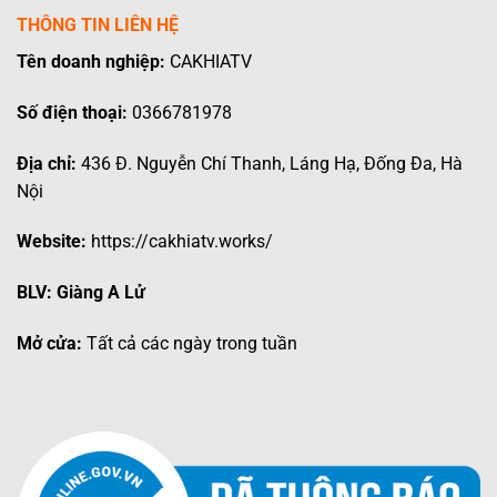
ích giúp người hâm mộ bóng đá dễ dàng theo dõi vị trí của
THÔNG TIN LIÊN HỆ
đội bóng mình yêu thích, so sánh thành tích giữa các đội và
Tên doanh nghiệp:
CAKHIATV
nắm bắt được những diễn biến mới nhất của giải đấu.
Số điện thoại:
0366781978
BXH được cập nhật sau mỗi vòng đấu, giúp bạn luôn nắm
bắt được tình hình mới nhất của các đội bóng. Giao diện
Địa chỉ:
436 Đ. Nguyễn Chí Thanh, Láng Hạ, Đống Đa, Hà
đơn giản, dễ nhìn, giúp bạn nhanh chóng tìm thấy thông tin
Nội
cần thiết. Bạn có thể xem bảng xếp hạng hoàn toàn miễn
phí .
Website:
https://cakhiatv.works/
BLV:
Giàng A Lử
Mở cửa:
Tất cả các ngày trong tuần