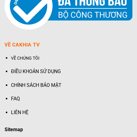
Cập nhật bảng xếp hạng giải đấu mới nhất
Kết quả bóng đá nhanh nhất, chính xác nhất
Kết quả bóng đá Cakhia
mang đến cho người hâm mộ
bóng đá những thông tin kết quả trận đấu chính xác và
VỀ CAKHIA TV
nhanh chóng. Với sự cập nhật kịp thời, nền tảng là điểm
VỀ CHÚNG TÔI
đến lý tưởng để theo dõi diễn biến và kết quả các trận đấu
bóng đá hàng đầu.
Đừng bỏ lỡ cơ hội trải nghiệm dịch vụ
ĐIỀU KHOẢN SỬ DỤNG
tận tâm và chất lượng từ
Gavangtv
, nơi người yêu thể thao
có thể an tâm nắm bắt mọi thông tin nóng hổi từ giải đấu
CHÍNH SÁCH BẢO MẬT
trong và ngoài nước.
FAQ
Hệ thống mang đến cho người hâm mộ bóng đá những
thông tin nhanh chóng và chính xác về kết quả các trận
LIÊN HỆ
đấu. Với hơn 1000 giải đấu và sự kiện thể thao từ khắp nơi
trên thế giới, người xem có thể dễ dàng theo dõi diễn biến
Sitemap
và kết quả của những trận cầu nóng bỏng nhất.