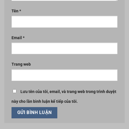
Tên
*
Email
*
Trang web
Lưu tên của tôi, email, và trang web trong trình duyệt
này cho lần bình luận kế tiếp của tôi.