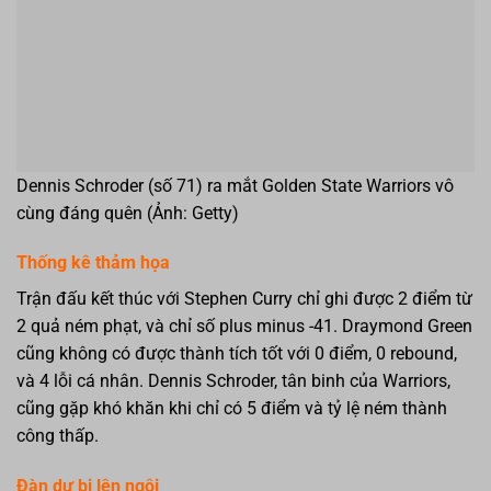
Dennis Schroder (số 71) ra mắt Golden State Warriors vô
cùng đáng quên (Ảnh: Getty)
Thống kê thảm họa
Trận đấu kết thúc với Stephen Curry chỉ ghi được 2 điểm từ
2 quả ném phạt, và chỉ số plus minus -41. Draymond Green
cũng không có được thành tích tốt với 0 điểm, 0 rebound,
và 4 lỗi cá nhân. Dennis Schroder, tân binh của Warriors,
cũng gặp khó khăn khi chỉ có 5 điểm và tỷ lệ ném thành
công thấp.
Đàn dự bị lên ngôi