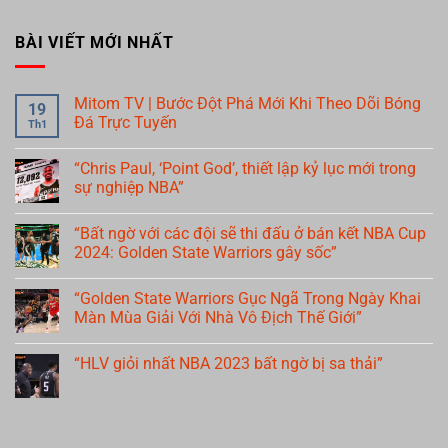
BÀI VIẾT MỚI NHẤT
Mitom TV | Bước Đột Phá Mới Khi Theo Dõi Bóng
19
Đá Trực Tuyến
Th1
“Chris Paul, ‘Point God’, thiết lập kỷ lục mới trong
sự nghiệp NBA”
“Bất ngờ với các đội sẽ thi đấu ở bán kết NBA Cup
2024: Golden State Warriors gây sốc”
“Golden State Warriors Gục Ngã Trong Ngày Khai
Màn Mùa Giải Với Nhà Vô Địch Thế Giới”
“HLV giỏi nhất NBA 2023 bất ngờ bị sa thải”