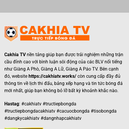
Cakhia TV
nền tảng giúp bạn được trải nghiệm những trận
cầu đỉnh cao với bình luận sôi động của các BLV nổi tiếng
như Giàng A Phò, Giàng A Lữ, Giàng A Páo TV. Bên cạnh
đó, website
https://cakhiatv.works/
còn cung cấp đầy đủ
thông tin về lịch thi đấu, bảng xếp hạng và tin tức bóng đá
mới nhất, giúp bạn không bỏ lỡ bất kỳ khoảnh khắc nào.
Hastag
: #cakhiatv #tructiepbongda
#tructiepbongdacakhiatv #cacuocbongda #tisobongda
#dangkycakhiatv #dangnhapcakhiatv