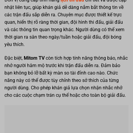
nhật liên tục, giúp khán giả dễ dàng nắm bắt thông tin về
các trận đấu sắp diễn ra. Chuyên mục được thiết kế trực
quan, hiển thị rõ ràng thời gian, đội hình thi đấu, giải đấu
và các thông tin quan trọng khác. Người dùng có thể xem
thời gian ra sân theo ngày/tuần hoặc giải đấu, đội bóng
yêu thích.
Đặc biệt,
Mitom TV
còn tích hợp tính năng thông báo, nhắc
nhở người hâm mộ trước khi trận đấu diễn ra. Đảm bảo
bạn không bỏ lỡ bất kỳ màn so tài đỉnh cao nào. Chức
năng này có thể được tùy chỉnh theo sở thích của từng
người dùng. Cho phép khán giả lựa chọn nhận nhắc nhở
cho các cuộc chạm trán cụ thể hoặc cho toàn bộ giải đấu.