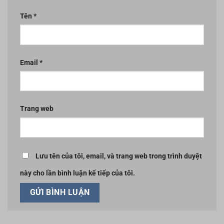
Tên
*
Email
*
Trang web
Lưu tên của tôi, email, và trang web trong trình duyệt
này cho lần bình luận kế tiếp của tôi.