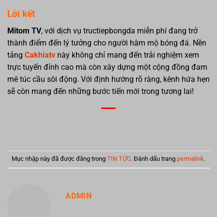
Lời kết
Mitom TV
, với dịch vụ tructiepbongda miễn phí đang trở
thành điểm đến lý tưởng cho người hâm mộ bóng đá. Nền
tảng
Cakhiatv
này không chỉ mang đến trải nghiệm xem
trực tuyến đỉnh cao mà còn xây dựng một cộng đồng đam
mê túc cầu sôi động. Với định hướng rõ ràng, kênh hứa hẹn
sẽ còn mang đến những bước tiến mới trong tương lai!
Mục nhập này đã được đăng trong
TIN TỨC
. Đánh dấu trang
permalink
.
ADMIN