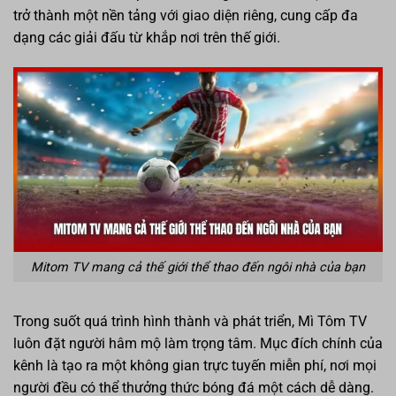
trở thành một nền tảng với giao diện riêng, cung cấp đa
dạng các giải đấu từ khắp nơi trên thế giới.
Mitom TV mang cả thế giới thể thao đến ngôi nhà của bạn
Trong suốt quá trình hình thành và phát triển, Mì Tôm TV
luôn đặt người hâm mộ làm trọng tâm. Mục đích chính của
kênh là tạo ra một không gian trực tuyến miễn phí, nơi mọi
người đều có thể thưởng thức bóng đá một cách dễ dàng.