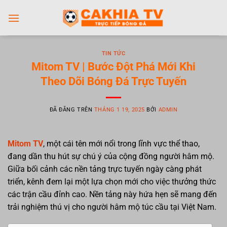
Chuyển
đến
nội
dung
TIN TỨC
Mitom TV | Bước Đột Phá Mới Khi
Theo Dõi Bóng Đá Trực Tuyến
ĐÃ ĐĂNG TRÊN
THÁNG 1 19, 2025
BỞI
ADMIN
Mitom TV
, một cái tên mới nổi trong lĩnh vực thể thao,
đang dần thu hút sự chú ý của cộng đồng người hâm mộ.
Giữa bối cảnh các nền tảng trực tuyến ngày càng phát
triển, kênh đem lại một lựa chọn mới cho việc thưởng thức
các trận cầu đỉnh cao. Nền tảng này hứa hẹn sẽ mang đến
trải nghiệm thú vị cho người hâm mộ túc cầu tại Việt Nam.