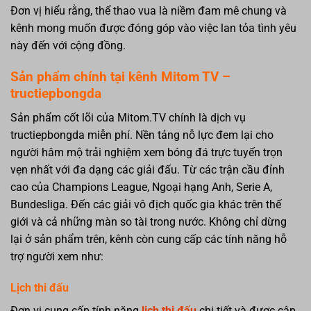
Đơn vị hiểu rằng, thể thao vua là niềm đam mê chung và
kênh mong muốn được đóng góp vào việc lan tỏa tình yêu
này đến với cộng đồng.
Sản phẩm chính tại kênh Mitom TV –
tructiepbongda
Sản phẩm cốt lõi của Mitom.TV chính là dịch vụ
tructiepbongda miễn phí. Nền tảng nỗ lực đem lại cho
người hâm mộ trải nghiệm xem bóng đá trực tuyến trọn
vẹn nhất với đa dạng các giải đấu. Từ các trận cầu đỉnh
cao của Champions League, Ngoại hạng Anh, Serie A,
Bundesliga. Đến các giải vô địch quốc gia khác trên thế
giới và cả những màn so tài trong nước. Không chỉ dừng
lại ở sản phẩm trên, kênh còn cung cấp các tính năng hỗ
trợ người xem như:
Lịch thi đấu
Đơn vị cung cấp tính năng
lịch thi đấu
chi tiết và được cập