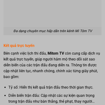
Đa dạng chuyên mục hấp dẫn trên kênh Mì Tôm TV
Kết quả trực tuyến
Bên cạnh việc lịch thi đấu,
Mitom TV
còn cung cấp dịch vụ
kết quả trực tuyến, giúp người hâm mộ theo dõi sát sao
diễn biến của các trận đấu đang diễn ra. Thông tin được
cập nhật liên tục, nhanh chóng, chính xác từng giây phút,
bao gồm:
Tỷ số: Hiển thị kết quả trận đấu theo thời gian thực.
Diễn biến trận đấu: Cập nhật các sự kiện quan trọng
trong trận đấu như bàn thắng, thẻ phạt, thay người…