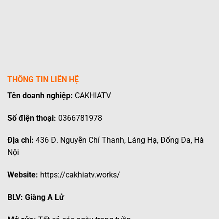
THÔNG TIN LIÊN HỆ
Tên doanh nghiệp:
CAKHIATV
Số điện thoại:
0366781978
Địa chỉ:
436 Đ. Nguyễn Chí Thanh, Láng Hạ, Đống Đa, Hà
Nội
Website:
https://cakhiatv.works/
BLV:
Giàng A Lử