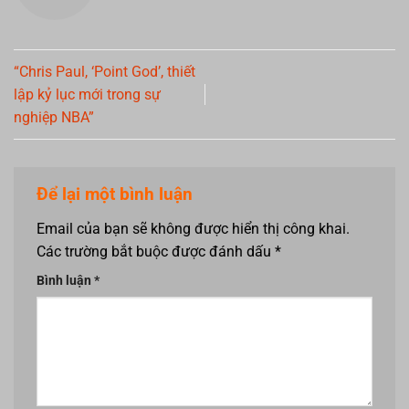
“Chris Paul, ‘Point God’, thiết
lập kỷ lục mới trong sự
nghiệp NBA”
Để lại một bình luận
Email của bạn sẽ không được hiển thị công khai.
Các trường bắt buộc được đánh dấu
*
Bình luận
*